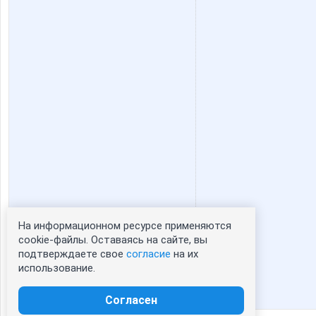
2941983
На информационном ресурсе применяются
Статистика портрета:
cookie-файлы. Оставаясь на сайте, вы
подтверждаете свое
согласие
на их
сейчас просматривают портрет - 0
использование.
зарегистрированные пользователи
посетившие портрет за 7 дней - 0
Согласен