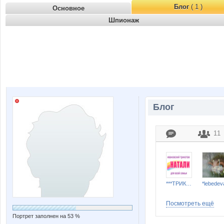
Блог
( 1 )
Основное
Шпионаж
Блог
11
***ТРИКОТАЖ НАТАЛИ***
*lebedev
Посмотреть ещё
Портрет заполнен на 53 %