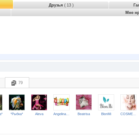
Друзья
( 13 )
Га
Мне н
79
a*
*Рыбка*
Aleva
Angelina2307
Beatrisa
BlonMi
COSMETOLOGY