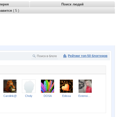
лерея
Поиск людей
равится
( 5 )
Рейтинг топ-50 блоггеров
Carolink@
Choly
DOSA
Edissa
ExtensionClub