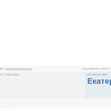
hka
:
freshmama.www.nn.ru
пользователь имеет 
е 1 года назад
настоящее имя:
Екате