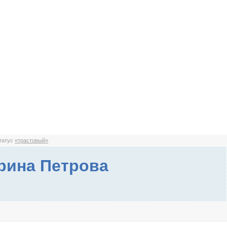
статус
«трастовый»
рина Петрова