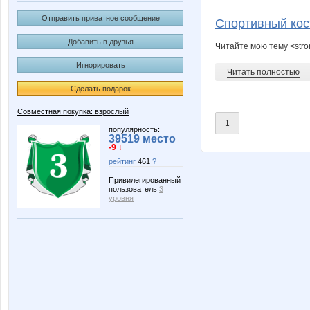
IrinaKolc
Jannetk
Отправить приватное сообщение
Спортивный кос
Добавить в друзья
Читайте мою тему <stro
Игнорировать
MilaVits@
Mora
Читать полностью
Сделать подарок
Совместная покупка: взрослый
1
Wine
Yumym
популярность:
39519 место
-9 ↓
рейтинг
461
?
Привилегированный
пользователь
3
ne delovaya
sokolik2
уровня
Ириска*
Кр